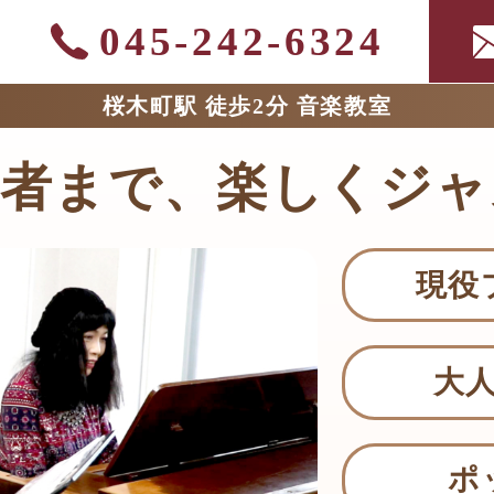
TOP
045-242-6324
ABOUTジャム
桜木町駅 徒歩2分 音楽教室
級者まで、楽しくジャ
学科紹介（楽器別）
大人クラス
現役
こどもクラス
大
費用のご案内
ポ
レッスンについて