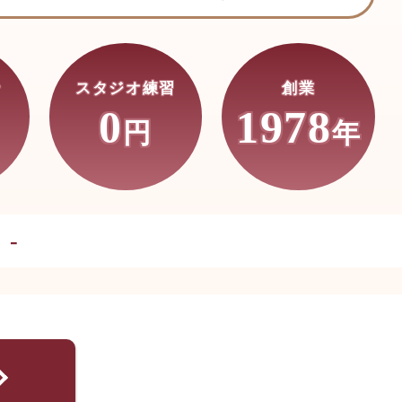
ン
スタジオ練習
創業
0
1978
円
年
-