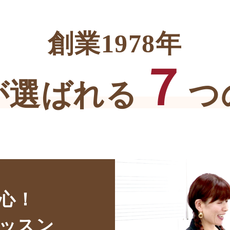
創業1978年
７
が選ばれる
つ
心！
ッスン